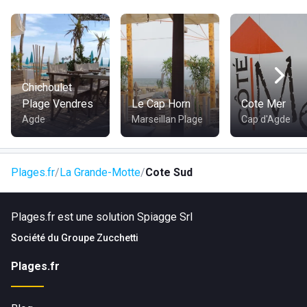
cas de besoin, un centre de secours est disponible à
proximité, et notre plage est surveillée par des maîtres
nageurs pour votre sécurité. Découvrez également nos
douches privées et les nombreuses activités nautiques
proposées à La Grande Motte. Rejoignez-nous à
Côté Sud
Chichoulet
pour une journée de plaisir et de détente incomparable !
Plage Vendres
Le Cap Horn
Cote Mer
Agde
Marseillan Plage
Cap d'Agde
Plages.fr
La Grande-Motte
Cote Sud
Plages.fr est une solution Spiagge Srl
Société du
Groupe Zucchetti
Plages.fr