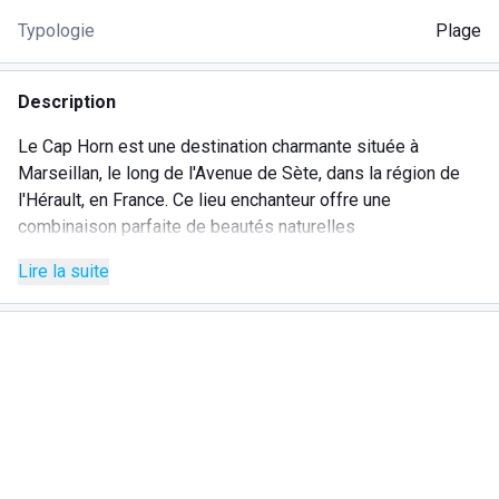
Typologie
Plage
Description
Le Cap Horn est une destination charmante située à
Marseillan, le long de l'Avenue de Sète, dans la région de
l'Hérault, en France. Ce lieu enchanteur offre une
combinaison parfaite de beautés naturelles
méditerranéennes et de services de haute qualité, créant
Lire la suite
une expérience unique de détente et de divertissement.
Le Cap Horn propose une gamme de services pour
répondre à tous les besoins :
Plage privée :
Espace exclusif avec transats et
parasols pour un confort total.