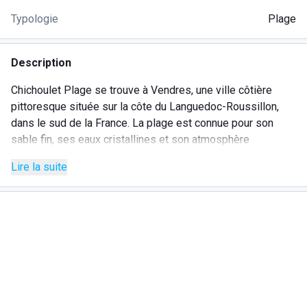
Typologie
Plage
Description
Chichoulet Plage se trouve à Vendres, une ville côtière
pittoresque située sur la côte du Languedoc-Roussillon,
dans le sud de la France. La plage est connue pour son
sable fin, ses eaux cristallines et son atmosphère
relaxante. Ce que nous offrons:
Lire la suite
Plage : Chichoulet Plage est l'une des plus belles
plages de la côte du Languedoc-Roussillon. Elle offre
aux visiteurs la possibilité de nager, de prendre le
soleil, de pratiquer des sports nautiques et de se
détendre sur le sable;
Restaurant : Le restaurant de Chichoulet Plage propose
une délicieuse cuisine méditerranéenne avec une vue