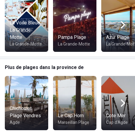
La Voile Bleue -
La Grande-
Motte
Pampa Plage
Azur Plage
La Grande-Motte
La Grande-Motte
La Grande-Mot
Plus de plages dans la province de
Chichoulet
Plage Vendres
Le Cap Horn
Cote Mer
Agde
Marseillan Plage
Cap d'Agde