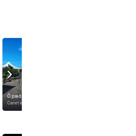
Ô pieds nus
Robinson xiringuito
Canet en Roussillon
Canet en Roussillon