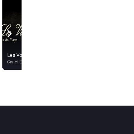
Les Voiles Blanches
Canet En Roussillon