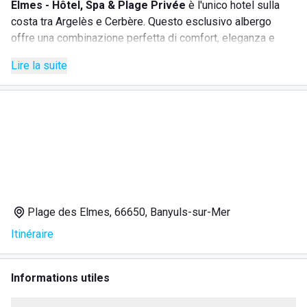
Elmes - Hôtel, Spa & Plage Privée
è l'unico hotel sulla
costa tra Argelès e Cerbère. Questo esclusivo albergo
offre una combinazione perfetta di comfort, eleganza e
servizi di alta qualità per una vacanza indimenticabile.
Lire la suite
Les Elmes
vanta una piscina all'aperto riscaldata, ideale
per rilassarsi in qualsiasi stagione. Le camere,
insonorizzate e climatizzate, sono dotate di moderni bagni
interni e accoglienti zone giorno. Alcune camere offrono
una vista mozzafiato sul mare, perfette per godersi il
tramonto sulla costa.
I servizi offerti includono:
Plage des Elmes, 66650, Banyuls-sur-Mer
Itinéraire
Spiaggia privata;
Piscina scoperta;
Bar;
Informations utiles
Spa & Centro benessere;
Connessione Wi-Fi gratuita;