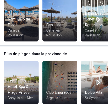
Bikini Beach -
Nami Club de
Canet en
Plage
Sea-Line
Roussillon
Canet en
Canet en
Canet en
Roussillon
Roussillon
Roussillon
Plus de plages dans la province de
Les Elmes -
Hôtel, Spa &
Plage Privée
Club Emeraude
Dolce Vita
Banyuls-sur-Mer
Argelès sur mer
St Cyprien