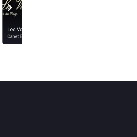
Les Voiles Blanches
Canet En Roussillon