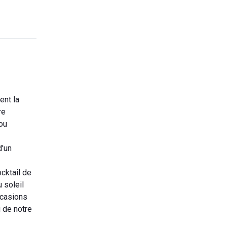
ent la
re
 ou
d'un
cktail de
 soleil
ccasions
u de notre