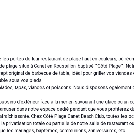
les portes de leur restaurant de plage haut en couleurs, où règn
de plage situé à Canet en Roussillon, baptisé ""Côté Plage"". Not
pt original de barbecue de table, idéal pour griller vos viandes
sable sous vos pieds.
salades, tapas, viandes et poissons. Nous disposons également 
ssins d'extérieur face à la mer en savourant une glace ou un co
s'amuser dans notre espace dédié pendant que vous profiterez du
rafraîchissante. Chez Côté Plage Canet Beach Club, toutes les o
 privatisation totale ou partielle de notre salle de restaurant o
que les mariages, baptêmes, communions, anniversaires, etc.