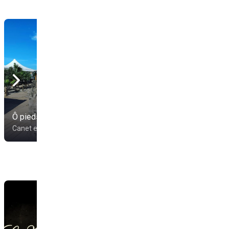
Ô pieds nus
Robinson xiringuito
Canet en Roussillon
Canet en Roussillon