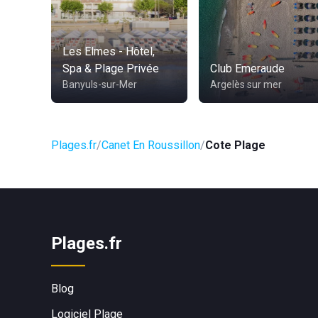
Les Elmes - Hôtel,
Spa & Plage Privée
Club Emeraude
Banyuls-sur-Mer
Argelès sur mer
Plages.fr
Canet En Roussillon
Cote Plage
Plages.fr
Blog
Logiciel Plage