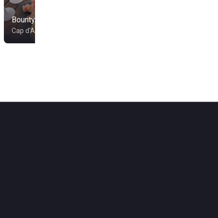
Bounty Plage
Chiringuito
Cap d'Agde
Vias Plage