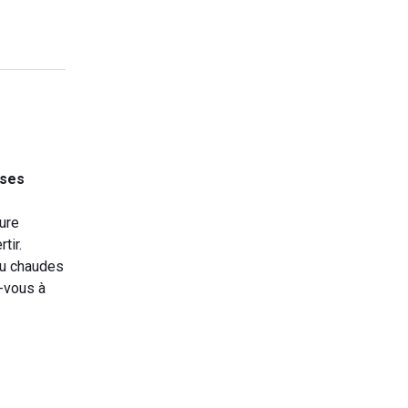
ises
ture
tir.
ou chaudes
z-vous à