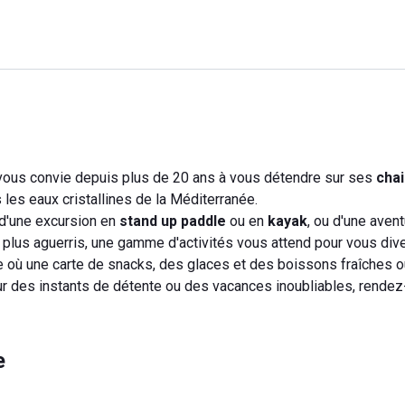
 vous convie depuis plus de 20 ans à vous détendre sur ses
cha
ns les eaux cristallines de la Méditerranée.
 d'une excursion en
stand up paddle
ou en
kayak
, ou d'une aven
 plus aguerris, une gamme d'activités vous attend pour vous diver
ée où une carte de snacks, des glaces et des boissons fraîches 
Pour des instants de détente ou des vacances inoubliables, rende
e