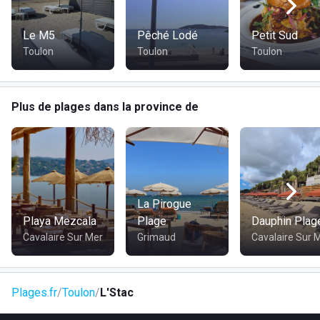
Le M5
Pêché Lodé
Petit Sud
Toulon
Toulon
Toulon
Plus de plages dans la province de
La Pirogue
Playa Mezcala
Plage
Dauphin Plag
Cavalaire Sur Mer
Grimaud
Cavalaire Sur 
Plages.fr
Toulon
L'Stac