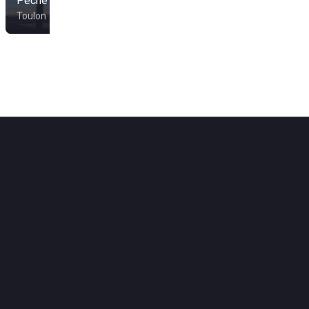
Pêché Lodé
L'Stac
Toulon
Toulon