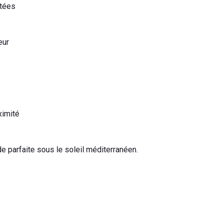
ptées
eur
ximité
e parfaite sous le soleil méditerranéen.