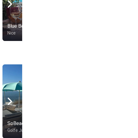
Blue Beach
Castel Plage
Nice
Nice
SoBeach
Capri Beach
Golfe Juan
Antibes-Juan Les Pins