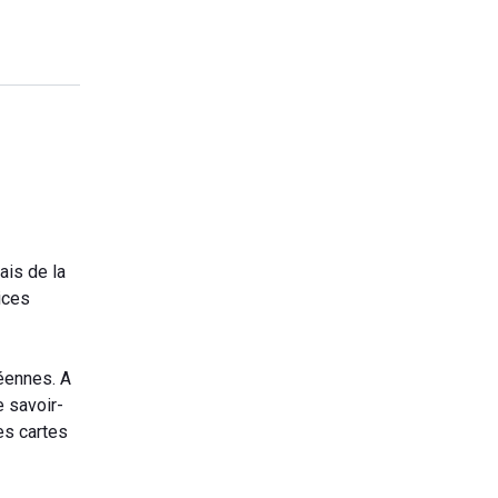
ais de la
ices
éennes. A
e savoir-
es cartes