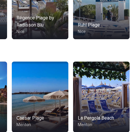
Régence Plage by
Radisson Blu
Ruhl Plage
Nice
Nice
Caesar Plage
La Pergola Beach
Menton
Menton