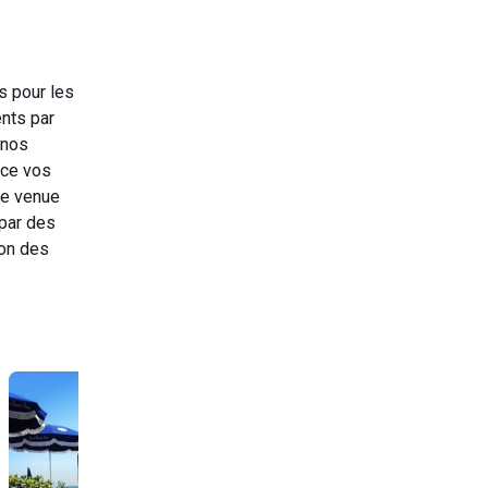
 pour les
nts par
 nos
ace vos
re venue
 par des
ion des