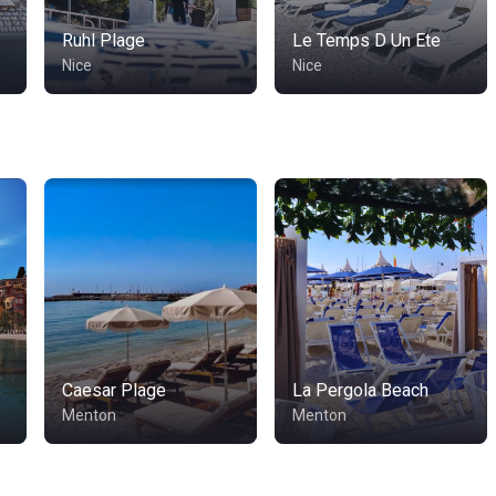
Ruhl Plage
Le Temps D Un Ete
Nice
Nice
Caesar Plage
La Pergola Beach
Menton
Menton