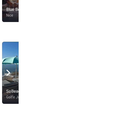
Blue Beach
Castel Plage
Nice
Nice
SoBeach
Capri Beach
Golfe Juan
Antibes-Juan Les Pins