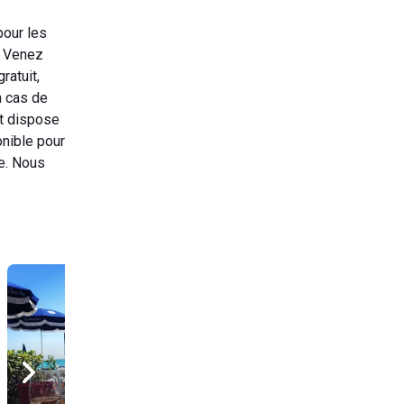
pour les
. Venez
ratuit,
n cas de
et dispose
onible pour
e. Nous