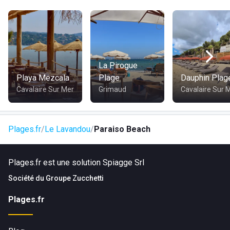
Accès handicapé
Evènements privés
Animations musicales
Transat
Paiement CB
La Pirogue
Playa Mezcala
Plage
Dauphin Plag
Cavalaire Sur Mer
Grimaud
Cavalaire Sur 
Plages.fr
Le Lavandou
Paraiso Beach
Plages.fr est une solution Spiagge Srl
Société du
Groupe Zucchetti
Plages.fr