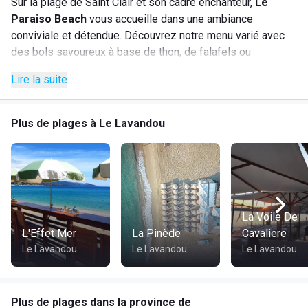
Sur la plage de Saint Clair et son cadre enchanteur,
Le
Paraiso Beach
vous accueille dans une ambiance
conviviale et détendue. Découvrez notre menu varié avec
des bols savoureux à base de thon, de falafels ou
végétariens, ainsi que notre délicieux tartare de thon à la
Lire la suite
thaï... Notre carte propose également une sélection de
plats élaborés à partir de produits frais, accompagnés de
cocktails exquis. Ne manquez pas cette plage privée si
Plus de plages à Le Lavandou
vous êtes du côté du Lavandou.
Services :
Bar
Parking
La Voile De
L'Effet Mer
Wifi
La Pinède
Cavaliere
Le Lavandou
Douches
Le Lavandou
Le Lavandou
Toilettes
Activités nautiques
Plage surveillée
Plus de plages dans la province de