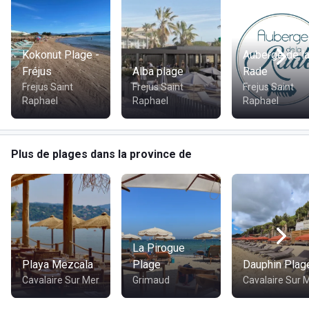
Kokonut Plage -
Auberge de l
Fréjus
Alba plage
Rade
Frejus Saint
Frejus Saint
Frejus Saint
Raphael
Raphael
Raphael
Plus de plages dans la province de
La Pirogue
Playa Mezcala
Plage
Dauphin Plag
Cavalaire Sur Mer
Grimaud
Cavalaire Sur 