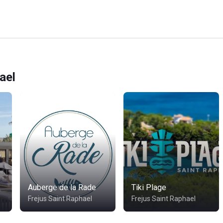
ael
Auberge de la Rade
Tiki Plage
Frejus Saint Raphael
Frejus Saint Raphael