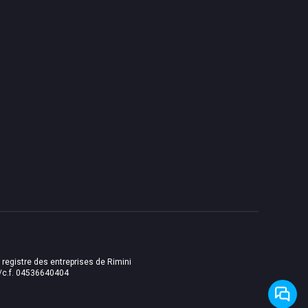
u registre des entreprises de Rimini
i./c.f. 04536640404