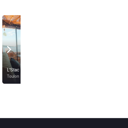
L'Stac
Petit Sud
Toulon
Toulon