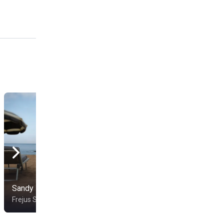
Sandy Plage
Les Sablettes
Frejus Saint Raphael
Frejus Saint Raphael