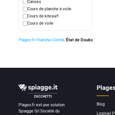
Canoës
Cours de planche à voile
Cours de kitesurf
Cours de voile
Plages.fr
Franche-Comté
État de Doubs
Plages
Blog
Plages.fr est une solution
Spiagge Srl
Société du
Logiciel 