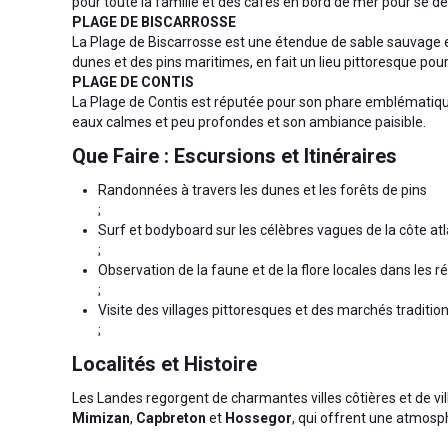
pour toute la famille et des cafés en bord de mer pour se d
PLAGE DE BISCARROSSE
La Plage de Biscarrosse est une étendue de sable sauvage e
dunes et des pins maritimes, en fait un lieu pittoresque pou
PLAGE DE CONTIS
La Plage de Contis est réputée pour son phare emblématique
eaux calmes et peu profondes et son ambiance paisible.
Que Faire : Escursions et Itinéraires
Randonnées à travers les dunes et les forêts de pins
;
Surf et bodyboard sur les célèbres vagues de la côte at
;
Observation de la faune et de la flore locales dans les 
;
Visite des villages pittoresques et des marchés tradition
;
Localités et Histoire
Les Landes regorgent de charmantes villes côtières et de vi
Mimizan
,
Capbreton
et
Hossegor
, qui offrent une atmosph