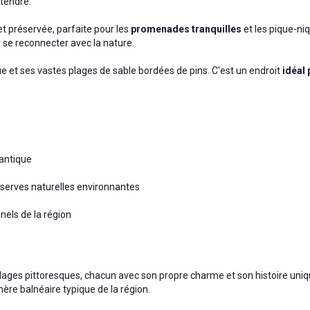
étendre.
t préservée, parfaite pour les
promenades tranquilles
et les pique-niq
r se reconnecter avec la nature.
 et ses vastes plages de sable bordées de pins. C'est un endroit
idéal 
lantique
réserves naturelles environnantes
nels de la région
llages pittoresques, chacun avec son propre charme et son histoire uniq
ère balnéaire typique de la région.