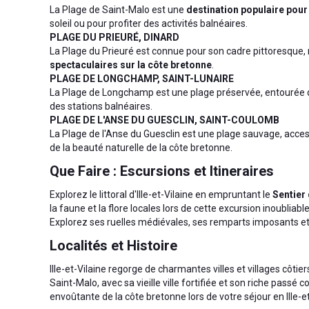
La Plage de Saint-Malo est une
destination populaire pour
soleil ou pour profiter des activités balnéaires.
PLAGE DU PRIEURÉ, DINARD
La Plage du Prieuré est connue pour son cadre pittoresque, ni
spectaculaires sur la côte bretonne
.
PLAGE DE LONGCHAMP, SAINT-LUNAIRE
La Plage de Longchamp est une plage préservée, entourée d
des stations balnéaires.
PLAGE DE L'ANSE DU GUESCLIN, SAINT-COULOMB
La Plage de l'Anse du Guesclin est une plage sauvage, access
de la beauté naturelle de la côte bretonne.
Que Faire : Escursions et Itineraires
Explorez le littoral d'Ille-et-Vilaine en empruntant le
Sentier
la faune et la flore locales lors de cette excursion inoubliab
Explorez ses ruelles médiévales, ses remparts imposants e
Localités et Histoire
Ille-et-Vilaine regorge de charmantes villes et villages côti
Saint-Malo, avec sa vieille ville fortifiée et son riche passé 
envoûtante de la côte bretonne lors de votre séjour en Ille-et