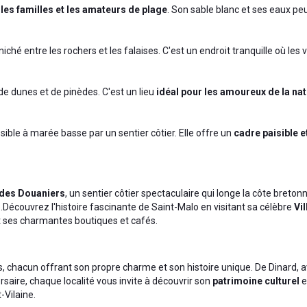
 les familles et les amateurs de plage
. Son sable blanc et ses eaux pe
ché entre les rochers et les falaises. C'est un endroit tranquille où les
e dunes et de pinèdes. C'est un lieu
idéal pour les amoureux de la na
ible à marée basse par un sentier côtier. Elle offre un
cadre paisible e
 des Douaniers
, un sentier côtier spectaculaire qui longe la côte bret
le.Découvrez l'histoire fascinante de Saint-Malo en visitant sa célèbre
Vi
t ses charmantes boutiques et cafés.
ers, chacun offrant son propre charme et son histoire unique. De Dinard, 
corsaire, chaque localité vous invite à découvrir son
patrimoine culturel
e
-Vilaine.