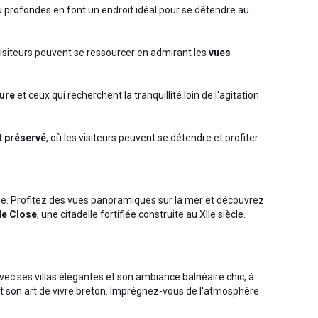
u profondes en font un endroit idéal pour se détendre au
 visiteurs peuvent se ressourcer en admirant les
vues
ture
et ceux qui recherchent la tranquillité loin de l'agitation
t préservé
, où les visiteurs peuvent se détendre et profiter
onne. Profitez des vues panoramiques sur la mer et découvrez
lle Close
, une citadelle fortifiée construite au XIIe siècle.
avec ses villas élégantes et son ambiance balnéaire chic, à
t son art de vivre breton. Imprégnez-vous de l'atmosphère