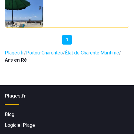
1
Plages.fr
Poitou-Charentes
État de Charente Maritime
Ars en Ré
Plages.fr
Blog
Logiciel Plage