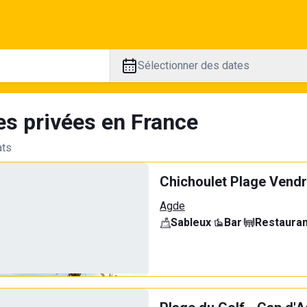
Sélectionner des dates
es privées en France
ats
Chichoulet Plage Vend
Agde
Sableux
·
Bar
·
Restauran