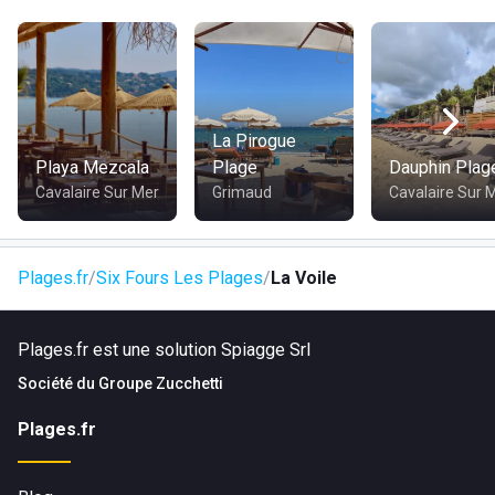
paiement. Vous pourrez déguster des cocktails et autres
boissons au bar de La Voile, et profiter de toilettes privées.
Pour que votre venue soit exceptionnelle, notre
établissement propose diverses animations. Pour votre
sécurité, la plage de La Voile est surveillée par des maîtres
La Pirogue
nageurs. Nous mettons également à disposition des
Playa Mezcala
Plage
Dauphin Plag
douches privées et vous accueillons sur notre plage privée
Cavalaire Sur Mer
Grimaud
Cavalaire Sur 
avec la location de matelas ou de beds pour une journée de
détente.
Plages.fr
Six Fours Les Plages
La Voile
Plages.fr est une solution Spiagge Srl
Société du
Groupe Zucchetti
Plages.fr