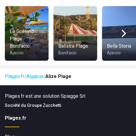
sécurité
Douches privées disponibles
Le Goéland
Plage -
Bonifacio
Balistra Plage
Bella Storia
Ajaccio
Bonifacio
Ajaccio
Plages.fr
Algajola
Alize Plage
Plages.fr est une solution Spiagge Srl
Société du
Groupe Zucchetti
Plages.fr