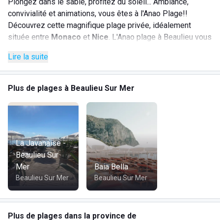
Plongez dans le sable, profitez du soleil... Ambiance,
convivialité et animations, vous êtes à l'Anao Plage!!
Découvrez cette magnifique plage privée, idéalement
située entre
Monaco
et
Nice
. L'Anao plage à Beaulieu vous
accueille dans un cadre d'exception!
Lire la suite
Plongez-vous dans un environnement naturel préservé, et
régalez-vous avec une cuisine régionale revisitée par notre
chef dans un restaurant au bord de l'eau. Un décor
Plus de plages à Beaulieu Sur Mer
envoûtant aux teintes azuréennes. Le restaurant est ouvert
tous les jours, de 10h à 18h en continu, avec une arrivée
quotidienne de poissons frais.
Tarifs pratiqués :
La Javanaise -
Beaulieu Sur
Mer
Repas moyen à midi : 25,00EUR
Baia Bella
Beaulieu Sur Mer
Repas moyen le soir : 35,00EUR
Beaulieu Sur Mer
Location de transat pour la journée : à partir de
35,00EUR
Plus de plages dans la province de