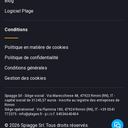
Blog
Pour votre sécurité, la plage de
Anao Plage
, à Beaulieu Sur
Logiciel Plage
Mer, est surveillée par des maîtres-nageurs.
Anao Plage
dispose de douches privées. Diverses activités nautiques
sont proposées à proximité de Anao Plage à Beaulieu sur
Conditions
Mer.
Politique en matière de cookies
Politique de confidentialité
Conditions générales
Gestion des cookies
Spiagge Srl - Siège social : Via Marecchiese 48, 47923 Rimini (RN), IT -
capital social de 31245,57 euros - Inscrite au registre des entreprises de
Rimini
Siège opérationnel : Via Flaminia 180, 47924 Rimini (RN), IT
-
+39 0541
772375
-
info@plages.fr
- p.i./c.f. 04536640404
©
2026
Spiagge Srl. Tous droits réservés.