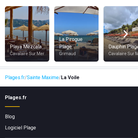
Parking
Wifi
Douches
Toilettes
Activités nautiques
La Pirogue
Plage surveillée
Playa Mezcala
Plage
Dauphin Plag
Accès handicapé
Cavalaire Sur Mer
Grimaud
Cavalaire Sur 
Événements privés
Animations musicales
Transat
Plages.fr
Paiement par carte bancaire
Sainte Maxime
La Voile
Paiement par Ticket Restaurant
Paiement par Chèque Vacances
Plages.fr
Blog
Logiciel Plage