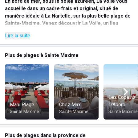
En bord de mer, sous le soleil azuréen, La Voile vous
accueille dans un cadre frais et original, situé de
manière idéale à La Nartelle, sur la plus belle plage de
Sainte-Maxime. Venez découvrir La Voile, un lieu
magnifique où vous pourrez réaliser vos rêves et
Lire la suite
satisfaire vos envies. Vous serez charmé par ses
grandes voiles colorées qui, depuis le restaurant,
vous ramèneront le bruit des vagues se brisant sur la
Plus de plages à Sainte Maxime
plage pendant que vous vous délecterez. Venez vous
détendre sur cette plage aux nuances rouge, jaune,
bleue et orange, et savourez vos cocktails préférés
sur nos lits ou au bar. En saison, le restaurant avec
vue sur mer est ouvert tous les jours midi et soir, sauf
le dimanche soir. Hors saison, il est ouvert tous les
Les Copains
midis, ainsi que les soirs du mercredi au samedi.
Mahi Plage
Chez Max
D'Abord
Sainte Maxime
Sainte Maxime
Sainte Maxime
Services :
Bar
Boutique
Plus de plages dans la province de