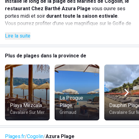
Installé le long de la plage des Marines de Cogolin
,
le
restaurant Chez Barthé Azura Plage
vous ouvre ses
portes midi et soir
durant toute la saison estivale
.
Vous pourrez profiter d'une vue magnifique sur le Golfe de
St-Tropez tout en dégustant de délicieux plats au menu.
Lire la suite
Bar
Plus de plages dans la province de
Parking
Wifi
Douches
Toilettes
Plage surveillée
Accès handicapé
La Pirogue
Playa Mezcala
Évènements privés
Plage
Dauphin Plag
Cavalaire Sur Mer
Animations musicales
Grimaud
Cavalaire Sur 
Transat
Paiement CB
Paiement Chèque
Plages.fr
Cogolin
Azura Plage