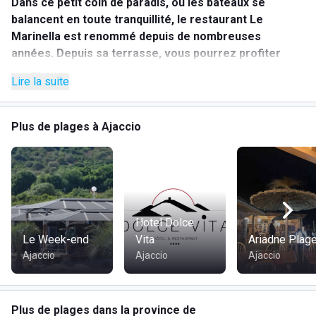
Dans ce petit coin de paradis, où les bateaux se
balancent en toute tranquillité, le restaurant Le
Marinella est renommé depuis de nombreuses
années. Depuis sa terrasse, vous pourrez profiter
d'une vue exceptionnelle sur la plage et la mer. Voici
Lire la suite
quelques suggestions de plats que vous pourrez
déguster :
Plus de plages à Ajaccio
Moules marinières
Risotto aux gambas
Pizzas
Hotel Dolce
Le Week-end
Vita
Ariadne Plag
Ajaccio
Ajaccio
Ajaccio
Plus de plages dans la province de