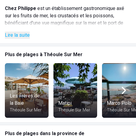
Chez Philippe
est un établissement gastronomique axé
sur les fruits de mer, les crustacés et les poissons,
bénéficiant d'une vue magnifique sur la mer et le port de
Théoule. La plage est accessible du 28 avril au 16
Lire la suite
septembre 2023, avec un espace lounge et des transats où
vous pouvez commander des plats légers de la carte de
snacking.
Plus de plages à Théoule Sur Mer
Les Frères de
la Baie
Matipi
Marco Polo
Théoule Sur Mer
Théoule Sur Mer
Théoule Sur M
Plus de plages dans la province de