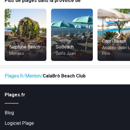
Plus de plages dans la province de
Capri Beach
Neptune Beach
SoBeach
Antibes-Juan 
Monaco
Golfe Juan
Pins
Plages.fr
Menton
CalaBrò Beach Club
Plages.fr
Blog
Logiciel Plage