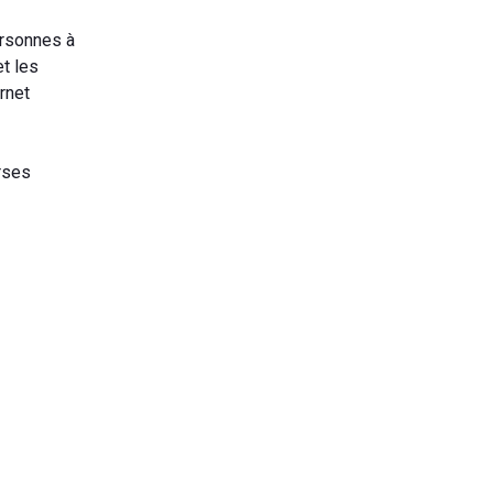
ersonnes à
t les
rnet
rses