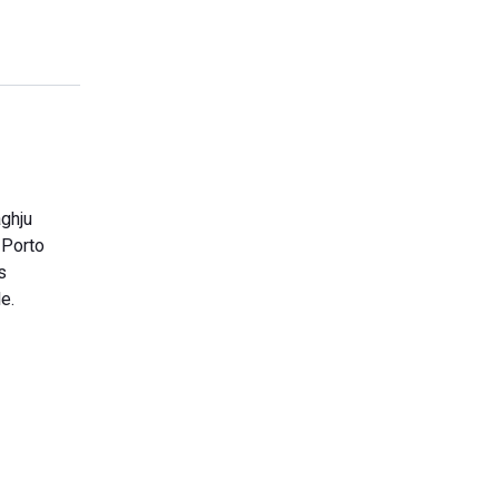
aghju
 Porto
s
e.