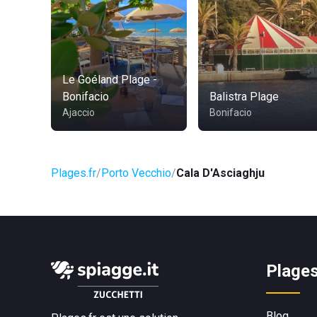
Le Goéland Plage -
Bonifacio
Balistra Plage
Ajaccio
Bonifacio
Plages.fr
Porto Vecchio
Cala D'Asciaghju
Plages
Blog