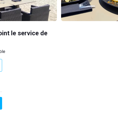
oint le service de
ble