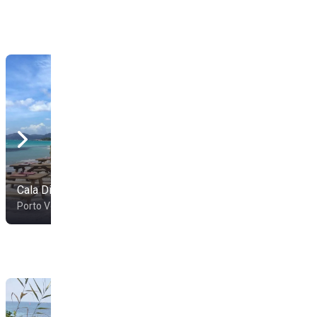
Cala Di Lume
Acciaro Plage
Porto Vecchio
Porto Vecchio