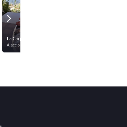
La Crique
Vip Beach
Ajaccio
Lecci
s