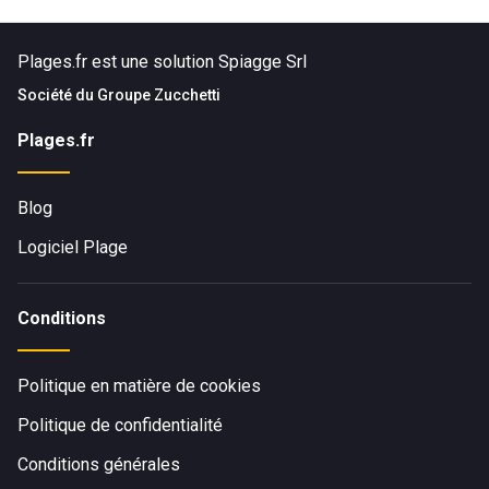
Service d'accès à internet gratuit en terrasse ou à
l'intérieur
Plages.fr est une solution Spiagge Srl
Infrastructures pour l'organisation d'évènements
professionnels ou privés
Société du
Groupe Zucchetti
Animations variées pour une expérience mémorable
Plages.fr
Espace dédié aux divertissements pour les plus jeunes
Piscine privée pour une détente absolue
Blog
Explorez un univers différent à La Maison Blanche à Vaux
Logiciel Plage
sur Mer !
Conditions
Politique en matière de cookies
Politique de confidentialité
Conditions générales