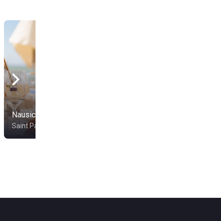
Nausicaa
La Fleur De Thym
Saint Palais Sur Mer
St Denis D Oleron