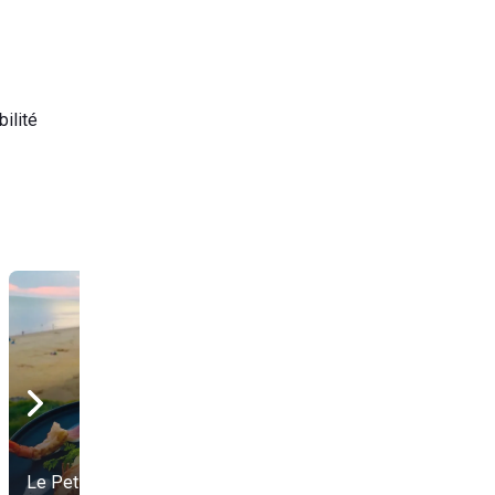
ilité
Le Petit Poucet
Nausicaa