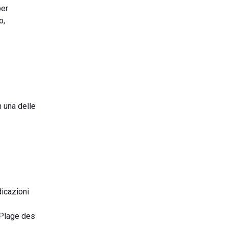
per
o,
n una delle
dicazioni
e Plage des