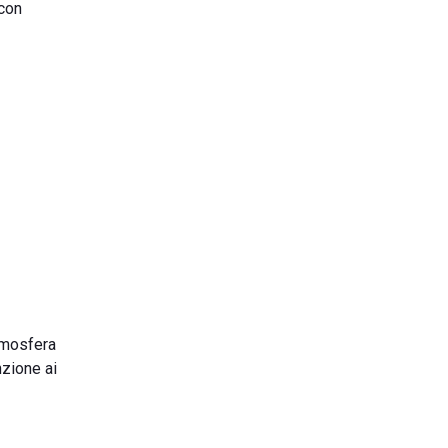
 con
atmosfera
nzione ai