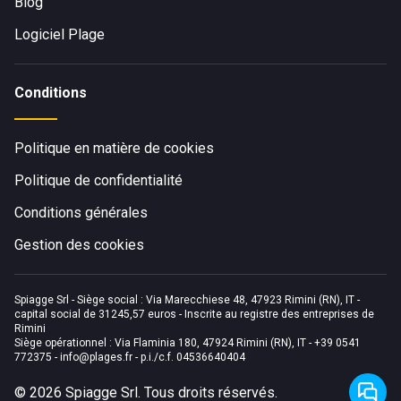
Blog
attendent, mais n'oubliez pas de profiter de notre plage
Logiciel Plage
privée pour une journée de détente absolue.
Conditions
Politique en matière de cookies
Politique de confidentialité
Conditions générales
Gestion des cookies
Spiagge Srl - Siège social : Via Marecchiese 48, 47923 Rimini (RN), IT -
capital social de 31245,57 euros - Inscrite au registre des entreprises de
Rimini
Siège opérationnel : Via Flaminia 180, 47924 Rimini (RN), IT
-
+39 0541
772375
-
info@plages.fr
- p.i./c.f. 04536640404
©
2026
Spiagge Srl. Tous droits réservés.