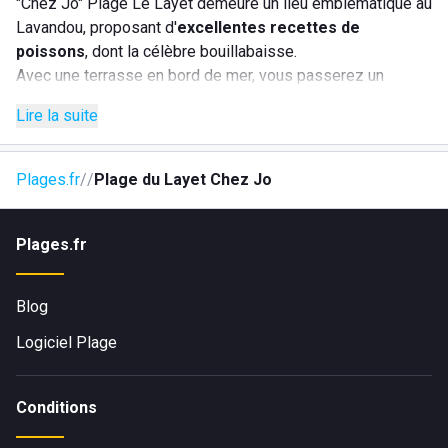
"Chez Jo" Plage Le Layet demeure un lieu emblématique au
Lavandou, proposant d'
excellentes recettes de
poissons
, dont la célèbre bouillabaisse.
Avec une terrasse en bord de mer, vous passerez un
moment exceptionnel dans cet endroit pittoresque.
Lire la suite
Plages.fr
Plage du Layet Chez Jo
Plages.fr
Blog
Logiciel Plage
Conditions